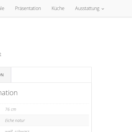
le
Präsentation
Küche
Ausstattung
e
ON
mation
76 cm
Eiche natur
weiß, schwarz