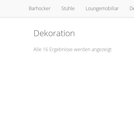
Zum
Barhocker
Stühle
Loungemobiliar
D
Inhalt
springen
Dekoration
Alle 16 Ergebnisse werden angezeigt