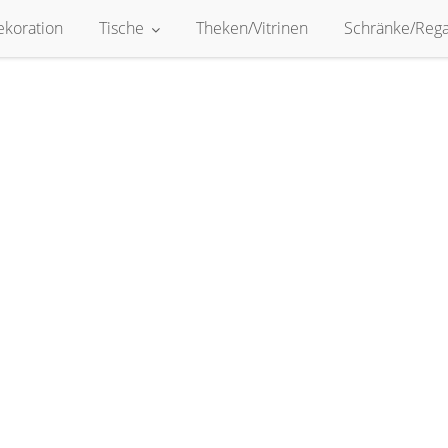
ekoration
Tische
Theken/Vitrinen
Schränke/Rega