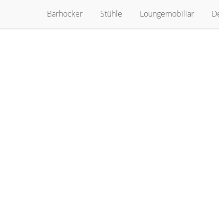
Zum
Barhocker
Stühle
Loungemobiliar
D
Inhalt
springen