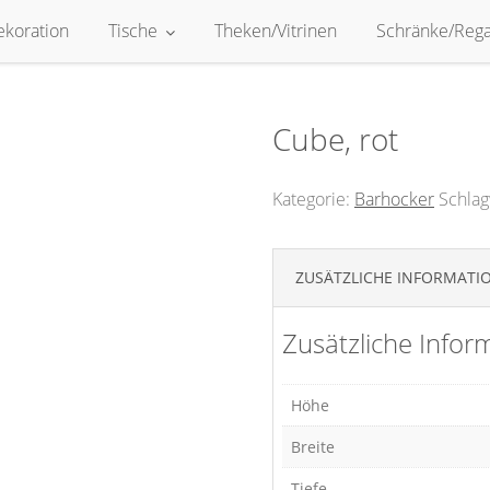
ekoration
Tische
Theken/Vitrinen
Schränke/Rega
Cube, rot
Kategorie:
Barhocker
Schlag
ZUSÄTZLICHE INFORMATI
Zusätzliche Infor
Höhe
Breite
Tiefe