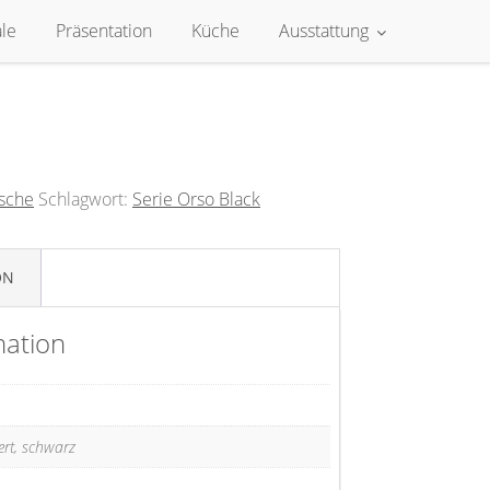
le
Präsentation
Küche
Ausstattung
ische
Schlagwort:
Serie Orso Black
ON
mation
iert, schwarz