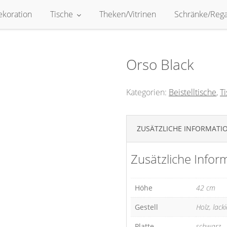
ekoration
Tische
Theken/Vitrinen
Schränke/Rega
Orso Black
Kategorien:
Beistelltische
,
T
ZUSÄTZLICHE INFORMATI
Zusätzliche Infor
Höhe
42 cm
Gestell
Holz, lack
Platte
schwarz