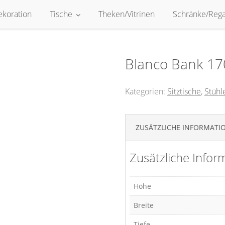
ekoration
Tische
Theken/Vitrinen
Schränke/Rega
Blanco Bank 17
Kategorien:
Sitztische
,
Stühl
ZUSÄTZLICHE INFORMATI
Zusätzliche Infor
Höhe
Breite
Tiefe