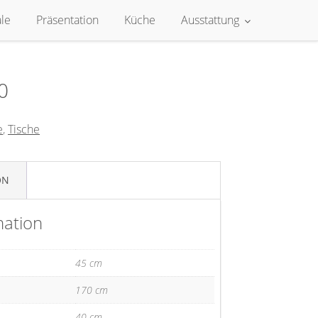
le
Präsentation
Küche
Ausstattung
0
e
,
Tische
ON
mation
45 cm
170 cm
40 cm