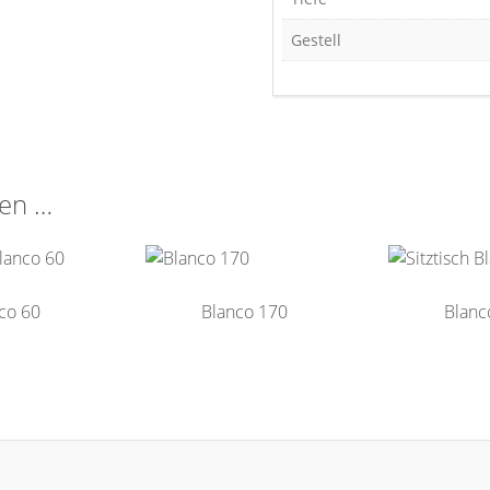
Gestell
len …
co 60
Blanco 170
Blanc