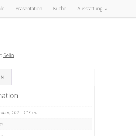
le
Präsentation
Küche
Ausstattung
t:
Selin
ON
mation
tellbar, 102 – 113 cm
cm
cm