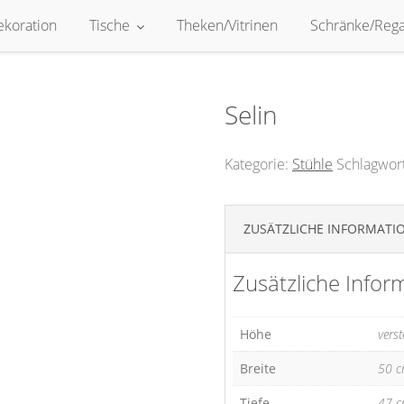
ekoration
Tische
Theken/Vitrinen
Schränke/Rega
Selin
Kategorie:
Stühle
Schlagwor
ZUSÄTZLICHE INFORMATI
Zusätzliche Infor
Höhe
vers
Breite
50 
Tiefe
47 