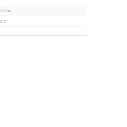
 57 cm
arz