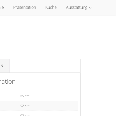
le
Präsentation
Küche
Ausstattung
ON
mation
45 cm
62 cm
62 cm