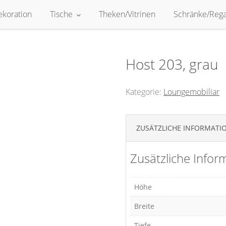
ekoration
Tische
Theken/Vitrinen
Schränke/Rega
Host 203, grau
Kategorie:
Loungemobiliar
ZUSÄTZLICHE INFORMATI
Zusätzliche Infor
Höhe
Breite
Tiefe