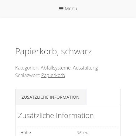
Zum
Menü
Inhalt
springen
Papierkorb, schwarz
Kategorien:
Abfallsysteme
,
Ausstattung
Schlagwort:
Papierkorb
ZUSÄTZLICHE INFORMATION
Zusätzliche Information
Höhe
36 cm