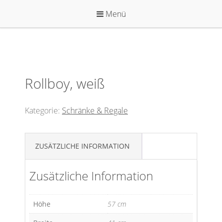
Zum
Menü
Inhalt
springen
Rollboy, weiß
Kategorie:
Schränke & Regale
ZUSÄTZLICHE INFORMATION
Zusätzliche Information
Höhe
57 cm