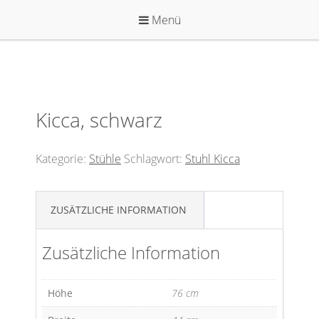
Zum
Menü
Inhalt
springen
Kicca, schwarz
Kategorie:
Stühle
Schlagwort:
Stuhl Kicca
ZUSÄTZLICHE INFORMATION
Zusätzliche Information
Höhe
76 cm